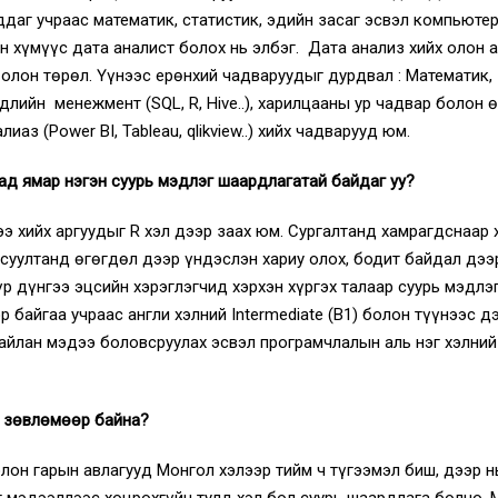
даг учраас математик, статистик, эдийн засаг эсвэл компьюте
 хүмүүс дата аналист болох нь элбэг. Дата анализ хийх олон а
 олон төрөл. Үүнээс ерөнхий чадваруудыг дурдвал : Математик,
гдлийн менежмент (SQL, R, Hive..), харилцааны ур чадвар болон 
аз (Power BI, Tableau, qlikview..) хийх чадварууд юм.
ад ямар нэгэн суурь мэдлэг шаардлагатай байдаг уу?
э хийх аргуудыг R хэл дээр заах юм. Сургалтанд хамрагдснаар 
асуултанд өгөгдөл дээр үндэслэн хариу олох, бодит байдал дээ
р дүнгээ эцсийн хэрэглэгчид хэрхэн хүргэх талаар суурь мэдлэ
 байгаа учраас англи хэлний Intermediate (B1) болон түүнээс д
тайлан мэдээ боловсруулах эсвэл програмчлалын аль нэг хэлни
ж зөвлөмөөр байна?
лон гарын авлагууд Монгол хэлээр тийм ч түгээмэл биш, дээр н
г мэдээллээс хоцрохгүйн тулд хэл бол суурь шаардлага болно. 