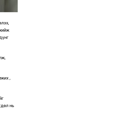
элэх,
 хийж
дүнг
лж,
жих ,
йг
гдөл нь