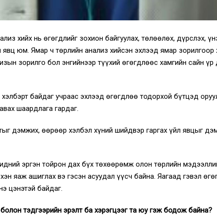
лиз хийх нь өгөгдлийг зохион байгуулах, төлөөлөх, дүрслэх, үн
 явц юм. Ямар ч төрлийн анализ хийсэн эхлээд ямар зорилгоор
лизын зорилго бол энгийнээр түүхий өгөгдлөөс хамгийн сайн үр 
 хэлбэрт байдаг учраас эхлээд өгөгдлөө тодорхой бүтцэд оруу
авах шаардлага гардаг.
ыг дэмжих, өөрөөр хэлбэл хүний ​​шийдвэр гаргах үйл явцыг дэм
Бидний эргэн тойрон дах бүх төхөөрөмж олон төрлийн мэдээлли
хэн яаж ашиглах вэ гэсэн асуудал үүсч байна. Яагаад гэвэл өгө
э цэнэтэй байдаг.
болон тэдгээрийн эрэлт ба хэрэгцээг та юу гэж бодож байна?