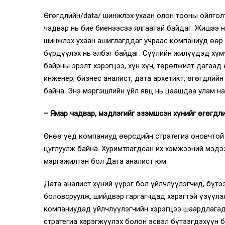
Өгөгдлийн/data/ шинжлэх ухаан олон тооны ойлгол
чадвар нь бие биенээсээ ялгаатай байдаг. Жишээ н
шинжлэх ухаан ашиглагддаг учраас компаниуд өөр ө
бүрдүүлэх нь элбэг байдаг. Сүүлийн жилүүдэд хүм
байрны эрэлт хэрэгцээ, хүн хүч, төрөлжилт дагаад
инженер, бизнес аналист, дата архетикт, өгөгдлий
байна. Энэ мэргэшлийн үйл явц нь цаашдаа улам н
– Ямар чадвар, мэдлэгийг эзэмшсэн хүнийг өгөгдли
Өнөө үед компаниуд өөрсдийн стратегиа оновчтой
цуглуулж байна. Хуримтлагдсан их хэмжээний мэдэ
мэргэжилтэн бол Дата аналист юм.
Дата аналист хүний үүрэг бол үйлчлүүлэгчид, бүтэ
боловсруулж, шийдвэр гаргагчдад хэрэгтэй үзүүлэ
компаниудад үйлчлүүлэгчийн хэрэгцээ шаардлагад 
стратегиа хэрэгжүүлэх болон эсвэл бүтээгдэхүүн 