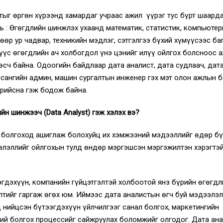
тыг өргөн хүрээнд хамардаг учраас ажил үүрэг тус бүрт шаарда
ь : Өгөгдлийн шинжлэх ухаанд математик, статистик, компьютер
өр ур чадвар, техникийн мэдлэг, сэтгэлгээ бүхий хүмүүсээс ба
үүс өгөгдлийн ач холбогдол үнэ цэнийг илүү ойлгох болсноос 
 өсч байна. Одоогийн байдлаар дата аналист, дата судлаач, дат
н сангийн админ, машин сургалтын инженер гэх мэт олон ажлын 
арийсна гэж бодож байна.
йн шинжээч (Data Analyst) гэж хэлэх вэ?
 болгоход ашиглаж болохуйц их хэмжээний мэдээллийг өдөр б
элэллийг ойлгохын тулд өндөр мэргэшсэн мэргэжилтэн хэрэгтэй
эгдэхүүн, компанийн гүйцэтгэлтэй холбоотой янз бүрийн өгөгдл
лтийг гаргаж өгөх юм. Иймээс дата аналистын өгч буй мэдээлэл
нийцсэн бүтээгдэхүүн үйлчилгээг санал болгох, маркетингийн
бий болгох процессийг сайжруулах боломжийг олгодог. Дата ана