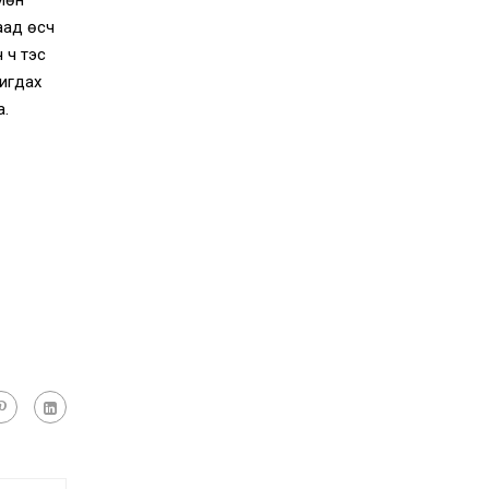
аад өсч
 ч тэс
вигдах
а.