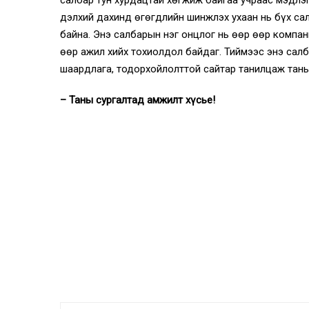
дэлхий дахинд өгөгдлийн шинжлэх ухаан нь бүх са
байна. Энэ салбарын нэг онцлог нь өөр өөр компа
өөр ажил хийх тохиолдол байдаг. Тиймээс энэ сал
шаардлага, тодорхойлолттой сайтар танилцаж таны 
– Таны сургалтад амжилт хүсье!