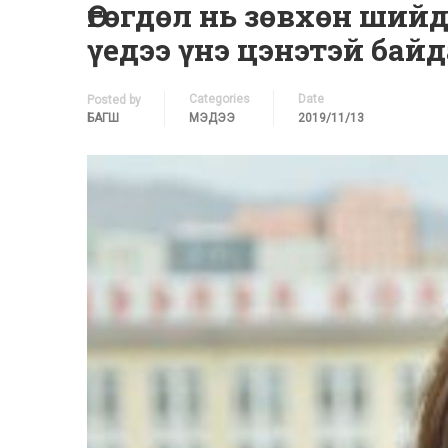
Өгөгдөл нь зөвхөн ший
үедээ үнэ цэнэтэй байд
Categories
Date
Posted by
БАГШ
МЭДЭЭ
2019/11/13