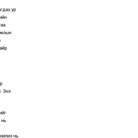
гдах ур
ийн
гаа
ажлын
а
байр
үр
. Энэ
ийг
 нь
нилиз нь