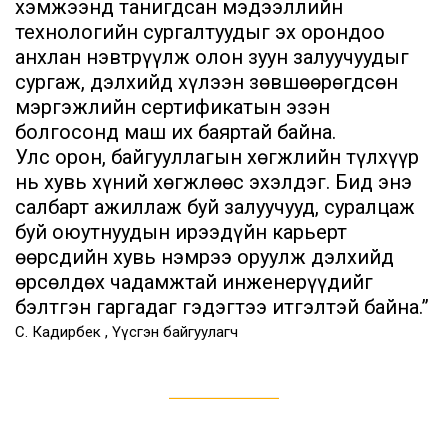
хэмжээнд танигдсан мэдээллийн
технологийн сургалтуудыг эх орондоо
анхлан нэвтрүүлж олон зуун залуучуудыг
сургаж, дэлхийд хүлээн зөвшөөрөгдсөн
мэргэжлийн сертификатын эзэн
болгосонд маш их баяртай байна.
Улс орон, байгууллагын хөгжлийн түлхүүр
нь хувь хүний хөгжлөөс эхэлдэг. Бид энэ
салбарт ажиллаж буй залуучууд, суралцаж
буй оюутнуудын ирээдүйн карьерт
өөрсдийн хувь нэмрээ оруулж дэлхийд
өрсөлдөх чадамжтай инженерүүдийг
бэлтгэн гаргадаг гэдэгтээ итгэлтэй байна.”
С. Кадирбек , Үүсгэн байгуулагч