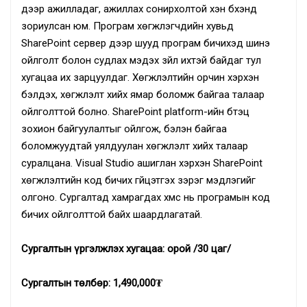
дээр ажилладаг, ажиллах сонирхолтой хэн бүхэнд
зориулсан юм. Програм хөгжүүлэгчдийн хувьд
SharePoint сервер дээр шууд програм бичихэд шинэ
ойлголт болон судлах мэдэх зүйл ихтэй байдаг тул
хугацаа их зарцуулдаг. Хөгжүүлэлтийн орчин хэрхэн
бэлдэх, хөгжүүлэлт хийх ямар боломж байгаа талаар
ойлголттой болно. SharePoint platform-ийн бүтэц
зохион байгуулалтыг ойлгож, бэлэн байгаа
боломжуудтай уялдуулан хөгжүүлэлт хийх талаар
суралцана. Visual Studio ашиглан хэрхэн SharePoint
хөгжүүлэлтийн код бичих гүйцэтгэх зэрэг мэдлэгийг
олгоно. Сургалтад хамрагдах хүмүүс нь програмын код
бичих ойлголттой байх шаардлагатай.
Сургалтын үргэлжлэх хугацаа: орой /30 цаг/
Сургалтын төлбөр: 1,490,000₮