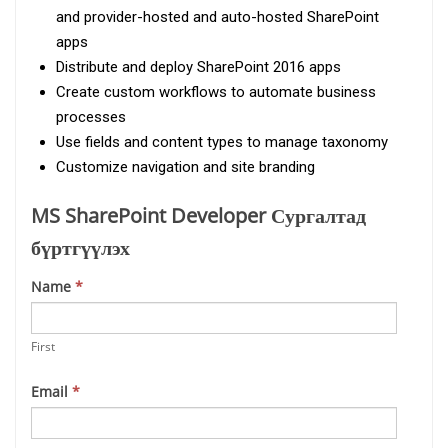
and provider-hosted and auto-hosted SharePoint
apps
Distribute and deploy SharePoint 2016 apps
Create custom workflows to automate business
processes
Use fields and content types to manage taxonomy
Customize navigation and site branding
MS SharePoint Developer Сургалтад
бүртгүүлэх
If
Name
*
you
are
First
human,
leave
Email
*
this
field