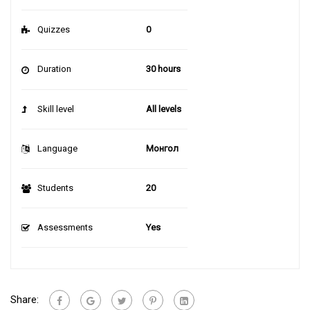
Quizzes
0
Duration
30 hours
Skill level
All levels
Language
Монгол
Students
20
Assessments
Yes
Share: