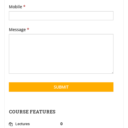
blank.
Mobile
*
Message
*
SUBMIT
COURSE FEATURES
Lectures
0