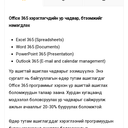
Office 365
хэрэглэгчдийн ур чадвар, бүтээмжийг
нэмэгдүүлэх
Excel 365 (Spreadsheets)
Word 365 (Documents)
PowerPoint 365 (Presentation)
Outlook 365 (E-mail and calendar management)
Үр ашигтай ашиглах чадварыг эзэмшүүлнэ. Энэ
сургалт нь байгууллагын өдөр тутам ашиглагдаг
Office 365 программыг хэрхэн үр ашигтай ашиглах
боломжуудын талаар заана. Хурдан хугацаанд
мэдээлэл боловсруулах ур чадварыг сайжруулж
ажлын ачааллыг 20-30% бууруулах боломжтой.
Өдөр тутам ашиглагддаг хэрэглээний програмуудын