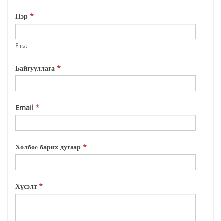
If
Нэр
*
you
are
First
human,
leave
Байгууллага
*
this
field
blank.
Email
*
Холбоо барих дугаар
*
Хүсэлт
*