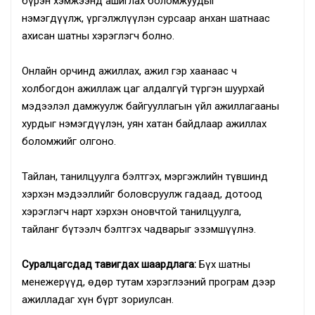
бүрэн хэмжээнд ашиглах боломжуудыг
нэмэгдүүлж, үргэлжлүүлэн сурсаар анхан шатнаас
ахисан шатны хэрэглэгч болно.
Онлайн орчинд ажиллах, ажил гэр хаанаас ч
холбогдон ажиллаж цаг алдалгүй түргэн шуурхай
мэдээлэл дамжуулж байгууллагын үйл ажиллагааны
хурдыг нэмэгдүүлэн, уян хатан байдлаар ажиллах
боломжийг олгоно.
Тайлан, танилцуулга бэлтгэх, мэргэжлийн түвшинд
хэрхэн мэдээллийг боловсруулж гадаад, дотоод
хэрэглэгч нарт хэрхэн оновчтой танилцуулга,
тайланг бүтээлч бэлтгэх чадварыг эзэмшүүлнэ.
Суралцагсдад тавигдах шаардлага:
Бүх шатны
менежерүүд, өдөр тутам хэрэглээний програм дээр
ажилладаг хүн бүрт зориулсан.